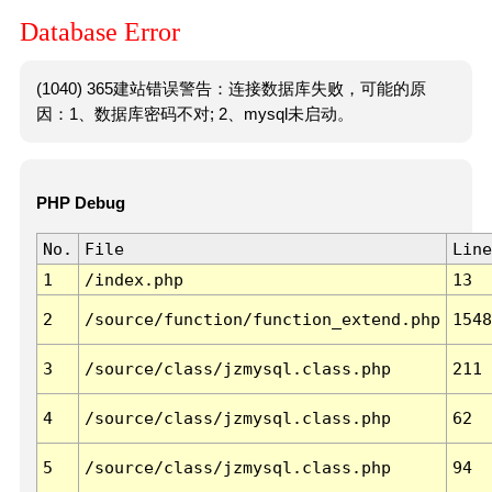
Database Error
(1040) 365建站错误警告：连接数据库失败，可能的原
因：1、数据库密码不对; 2、mysql未启动。
PHP Debug
No.
File
Line
1
/index.php
13
2
/source/function/function_extend.php
1548
3
/source/class/jzmysql.class.php
211
4
/source/class/jzmysql.class.php
62
5
/source/class/jzmysql.class.php
94