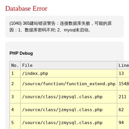
Database Error
(1040) 365建站错误警告：连接数据库失败，可能的原
因：1、数据库密码不对; 2、mysql未启动。
PHP Debug
No.
File
Line
1
/index.php
13
2
/source/function/function_extend.php
1548
3
/source/class/jzmysql.class.php
211
4
/source/class/jzmysql.class.php
62
5
/source/class/jzmysql.class.php
94