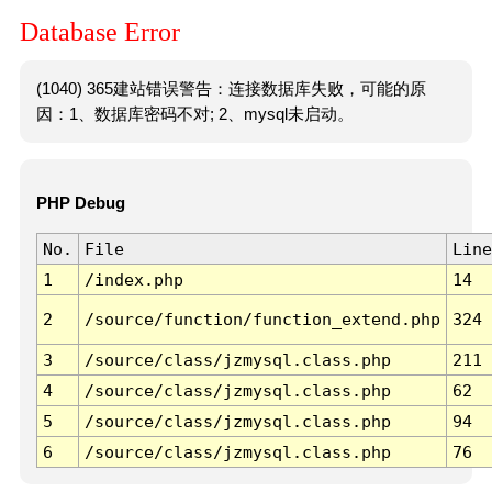
Database Error
(1040) 365建站错误警告：连接数据库失败，可能的原
因：1、数据库密码不对; 2、mysql未启动。
PHP Debug
No.
File
Line
1
/index.php
14
2
/source/function/function_extend.php
324
3
/source/class/jzmysql.class.php
211
4
/source/class/jzmysql.class.php
62
5
/source/class/jzmysql.class.php
94
6
/source/class/jzmysql.class.php
76