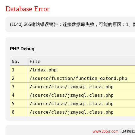
Database Error
(1040) 365建站错误警告：连接数据库失败，可能的原因：1、数
PHP Debug
No.
File
1
/index.php
2
/source/function/function_extend.php
3
/source/class/jzmysql.class.php
4
/source/class/jzmysql.class.php
5
/source/class/jzmysql.class.php
6
/source/class/jzmysql.class.php
www.365jz.com
已经将此