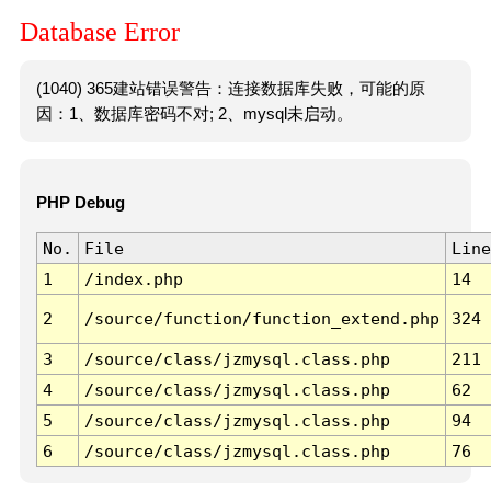
Database Error
(1040) 365建站错误警告：连接数据库失败，可能的原
因：1、数据库密码不对; 2、mysql未启动。
PHP Debug
No.
File
Line
1
/index.php
14
2
/source/function/function_extend.php
324
3
/source/class/jzmysql.class.php
211
4
/source/class/jzmysql.class.php
62
5
/source/class/jzmysql.class.php
94
6
/source/class/jzmysql.class.php
76