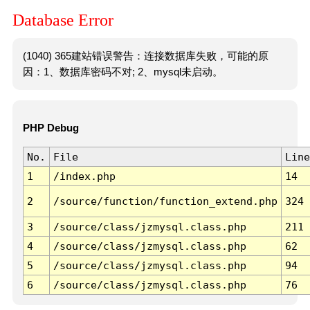
Database Error
(1040) 365建站错误警告：连接数据库失败，可能的原
因：1、数据库密码不对; 2、mysql未启动。
PHP Debug
No.
File
Line
1
/index.php
14
2
/source/function/function_extend.php
324
3
/source/class/jzmysql.class.php
211
4
/source/class/jzmysql.class.php
62
5
/source/class/jzmysql.class.php
94
6
/source/class/jzmysql.class.php
76