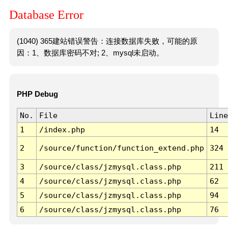
Database Error
(1040) 365建站错误警告：连接数据库失败，可能的原
因：1、数据库密码不对; 2、mysql未启动。
PHP Debug
No.
File
Line
1
/index.php
14
2
/source/function/function_extend.php
324
3
/source/class/jzmysql.class.php
211
4
/source/class/jzmysql.class.php
62
5
/source/class/jzmysql.class.php
94
6
/source/class/jzmysql.class.php
76