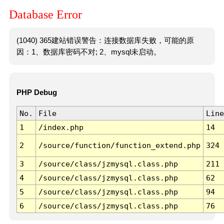
Database Error
(1040) 365建站错误警告：连接数据库失败，可能的原
因：1、数据库密码不对; 2、mysql未启动。
PHP Debug
No.
File
Line
1
/index.php
14
2
/source/function/function_extend.php
324
3
/source/class/jzmysql.class.php
211
4
/source/class/jzmysql.class.php
62
5
/source/class/jzmysql.class.php
94
6
/source/class/jzmysql.class.php
76