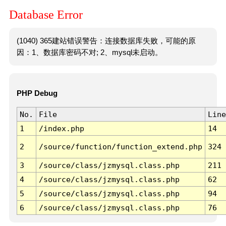
Database Error
(1040) 365建站错误警告：连接数据库失败，可能的原
因：1、数据库密码不对; 2、mysql未启动。
PHP Debug
No.
File
Line
1
/index.php
14
2
/source/function/function_extend.php
324
3
/source/class/jzmysql.class.php
211
4
/source/class/jzmysql.class.php
62
5
/source/class/jzmysql.class.php
94
6
/source/class/jzmysql.class.php
76