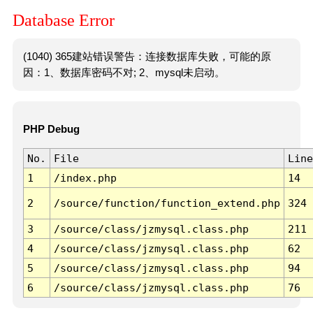
Database Error
(1040) 365建站错误警告：连接数据库失败，可能的原
因：1、数据库密码不对; 2、mysql未启动。
PHP Debug
No.
File
Line
1
/index.php
14
2
/source/function/function_extend.php
324
3
/source/class/jzmysql.class.php
211
4
/source/class/jzmysql.class.php
62
5
/source/class/jzmysql.class.php
94
6
/source/class/jzmysql.class.php
76