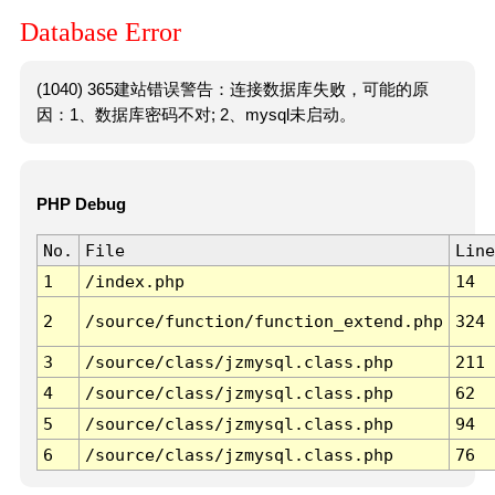
Database Error
(1040) 365建站错误警告：连接数据库失败，可能的原
因：1、数据库密码不对; 2、mysql未启动。
PHP Debug
No.
File
Line
1
/index.php
14
2
/source/function/function_extend.php
324
3
/source/class/jzmysql.class.php
211
4
/source/class/jzmysql.class.php
62
5
/source/class/jzmysql.class.php
94
6
/source/class/jzmysql.class.php
76