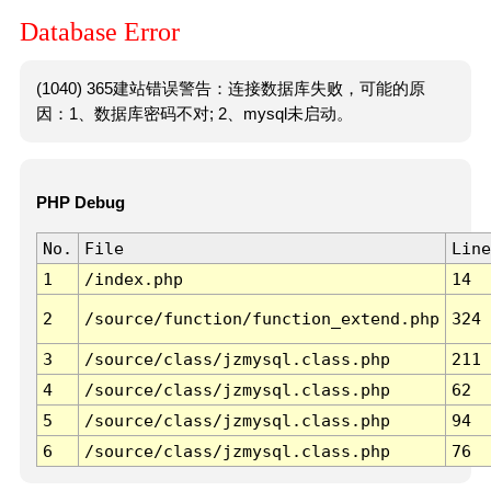
Database Error
(1040) 365建站错误警告：连接数据库失败，可能的原
因：1、数据库密码不对; 2、mysql未启动。
PHP Debug
No.
File
Line
1
/index.php
14
2
/source/function/function_extend.php
324
3
/source/class/jzmysql.class.php
211
4
/source/class/jzmysql.class.php
62
5
/source/class/jzmysql.class.php
94
6
/source/class/jzmysql.class.php
76