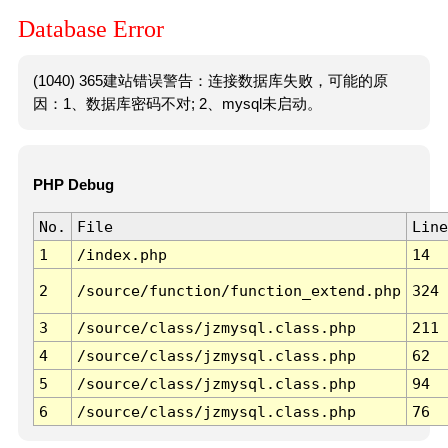
Database Error
(1040) 365建站错误警告：连接数据库失败，可能的原
因：1、数据库密码不对; 2、mysql未启动。
PHP Debug
No.
File
Line
1
/index.php
14
2
/source/function/function_extend.php
324
3
/source/class/jzmysql.class.php
211
4
/source/class/jzmysql.class.php
62
5
/source/class/jzmysql.class.php
94
6
/source/class/jzmysql.class.php
76