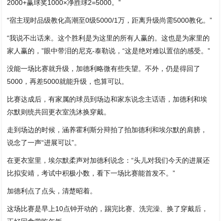
2000+赢球奖1000×净胜球2=5000。”
“宿主现时品级教化高潮至0级5000/1万，距离升级尚需5000教化。”
“我说不出话来。这个胜利是为这里的所有人赢的。这也是为家里的
家人赢的，”眼中带泪的尼克-泰勒说，“这是绝对难以置信的感受。”
没能一场比赛就升级，加德利略微有些失望。不外，仍是得回了
5000，再差5000就能升级，也算可以。
比赛达成后，有家属的球员到场边和家东说念主话语，加德利和埃
尔默则统共回更衣室洗沐换穿戴。
走到场边的时候，涵养霍利斯分辩拍了拍加德利和埃尔默的肩膀，
说念了一声“进展可以”。
在更衣室里，埃尔默柔声对加德利说念：“头儿对我们今天的进展还
比拟安靖，考试中积极小数，看下一场比赛能首发不。”
加德利点了点头，清楚昭着。
这场比赛是早上10点钟开动的，踢完比赛、洗完澡、换了穿戴后，