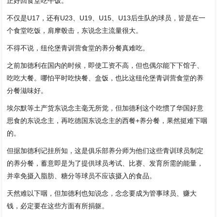
正好回食堂吃午饭。
不仅是U17，还有U23、U19、U15、U13后生队的球员，皆是在一
个食堂吃饭，肩摩毂击，东说念主流量很大。
不得不说，纽伦堡青训营食堂的养分餐真难吃。
之前加德利在国内的时候，即使工资不高，但也偶尔能下下馆子、
吃吃大餐。哪怕平时吃快餐、盒饭，也比这纽伦堡青训营食堂的养
分餐滋味好。
埃尔默等土产货东说念主毫无所觉，但加德利这个吃惯了华国好意
思食的东说念主，再吃德国东说念主的西餐+养分餐，果然挺难下咽
的。
但据加德利记挂所知，这是俱乐部养分师为他们这些青训球员制定
的养分餐，蓄意即是为了提供球员考试、比赛、发育所需的能量，
并幸免摄入脂肪、糖分等球员不应该摄入的食品。
天然难以下咽，但加德利也知说念，念念要成为管事球员、赚大
钱，必定要在这些方面有所捐躯。