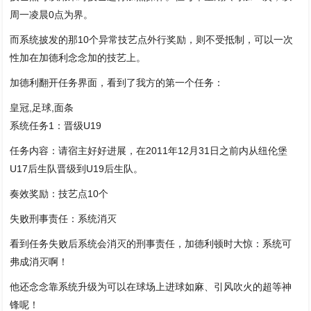
周一凌晨0点为界。
而系统披发的那10个异常技艺点外行奖励，则不受抵制，可以一次
性加在加德利念念加的技艺上。
加德利翻开任务界面，看到了我方的第一个任务：
皇冠,足球,面条
系统任务1：晋级U19
任务内容：请宿主好好进展，在2011年12月31日之前内从纽伦堡
U17后生队晋级到U19后生队。
奏效奖励：技艺点10个
失败刑事责任：系统消灭
看到任务失败后系统会消灭的刑事责任，加德利顿时大惊：系统可
弗成消灭啊！
他还念念靠系统升级为可以在球场上进球如麻、引风吹火的超等神
锋呢！