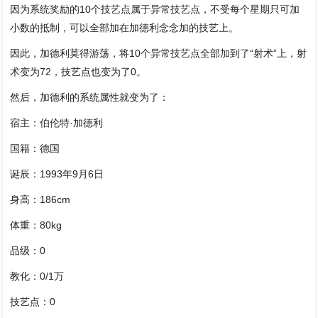
因为系统奖励的10个技艺点属于异常技艺点，不受每个星期只可加
小数的抵制，可以全部加在加德利念念加的技艺上。
因此，加德利莫得游荡，将10个异常技艺点全部加到了“射术”上，射
术变为72，技艺点也变为了0。
然后，加德利的系统属性就变为了：
宿主：伯伦特·加德利
国籍：德国
诞辰：1993年9月6日
身高：186cm
体重：80kg
品级：0
教化：0/1万
技艺点：0