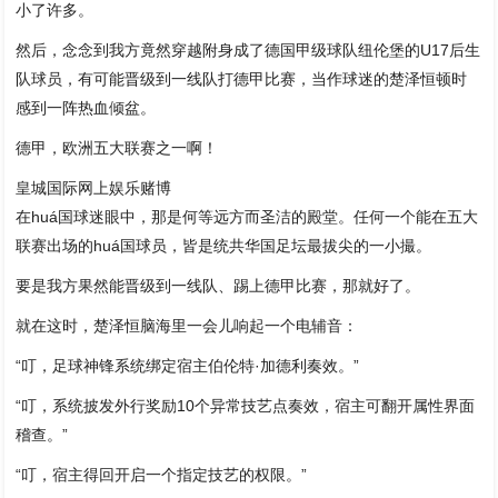
小了许多。
然后，念念到我方竟然穿越附身成了德国甲级球队纽伦堡的U17后生
队球员，有可能晋级到一线队打德甲比赛，当作球迷的楚泽恒顿时
感到一阵热血倾盆。
德甲，欧洲五大联赛之一啊！
皇城国际网上娱乐赌博
在huá国球迷眼中，那是何等远方而圣洁的殿堂。任何一个能在五大
联赛出场的huá国球员，皆是统共华国足坛最拔尖的一小撮。
要是我方果然能晋级到一线队、踢上德甲比赛，那就好了。
就在这时，楚泽恒脑海里一会儿响起一个电辅音：
“叮，足球神锋系统绑定宿主伯伦特·加德利奏效。”
“叮，系统披发外行奖励10个异常技艺点奏效，宿主可翻开属性界面
稽查。”
“叮，宿主得回开启一个指定技艺的权限。”