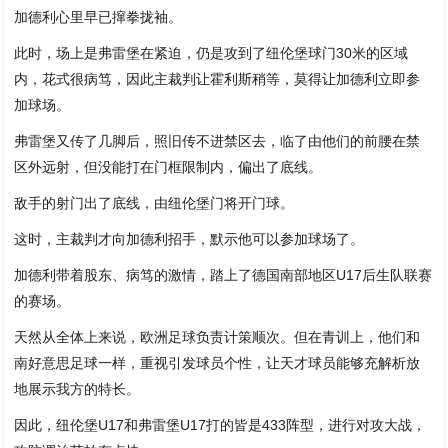
加德利心里早已撺拳拢袖。
此时，场上是弗雷堡在紧迫，仍是攻到了纽伦堡球门30米的区域
内，花式很病笃，因此主裁判让霍利斯稍等，莫得让加德利立即参
加球场。
弗雷堡又传了几脚后，照旧传不进禁区去，临了由他们的前腰在禁
区外远射，但没能打在门框限制内，偏出了底线。
敌手的射门出了底线，由纽伦堡门将开门球。
这时，主裁判才向加德利招手，默示他可以参加球场了。
加德利带着股东、病笃的激情，踏上了德国南部地区U17后生队联赛
的赛场。
天然从全体上来说，欧洲足球负责计策顺次。但在青训上，他们和
南好意思足球一样，重视引发球员个性，让天才球员能够充解析放
地展示我方的特长。
因此，纽伦堡U17和弗雷堡U17打的皆是433阵型，进行对攻大战，