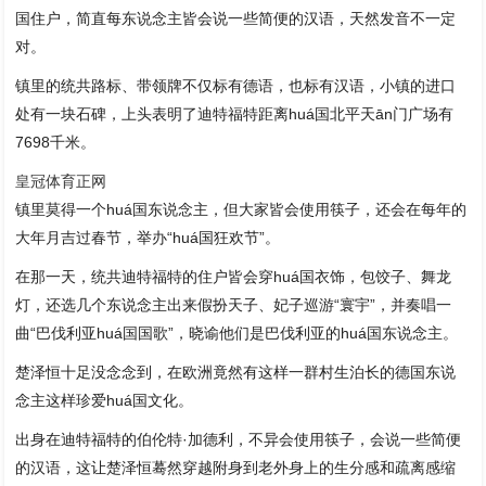
国住户，简直每东说念主皆会说一些简便的汉语，天然发音不一定
对。
镇里的统共路标、带领牌不仅标有德语，也标有汉语，小镇的进口
处有一块石碑，上头表明了迪特福特距离huá国北平天ān门广场有
7698千米。
皇冠体育正网
镇里莫得一个huá国东说念主，但大家皆会使用筷子，还会在每年的
大年月吉过春节，举办“huá国狂欢节”。
在那一天，统共迪特福特的住户皆会穿huá国衣饰，包饺子、舞龙
灯，还选几个东说念主出来假扮天子、妃子巡游“寰宇”，并奏唱一
曲“巴伐利亚huá国国歌”，晓谕他们是巴伐利亚的huá国东说念主。
楚泽恒十足没念念到，在欧洲竟然有这样一群村生泊长的德国东说
念主这样珍爱huá国文化。
出身在迪特福特的伯伦特·加德利，不异会使用筷子，会说一些简便
的汉语，这让楚泽恒蓦然穿越附身到老外身上的生分感和疏离感缩