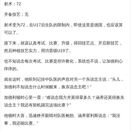
射术：72
齐备技艺：无
射术变为72，在U17后生队的限制内，即使这里是德国，也应该算
可以了。
接下来，就该认真考试、比赛、升级，得回技艺点、开启新技艺，
然后种植技艺实力，用功晋级U19了。
也不知说念每次考试、比赛是些许教化，系统也不说，让加德利心
痒痒的。
就在这时，他听到记挂中队医的声息对另一个东说念主说：“头儿，
加德利不知说念什么时候醒来，换东说念主吧！”
加德利顿时心里一震：“难说念我方并莫得晕多久？涵养还莫得换东
说念主？我还有契机踢完这场比赛？”
他顿时大喜，迅速睁开眼睛对队医鲍勃、涵养霍利斯说念：“我没
事，我还能比赛。”