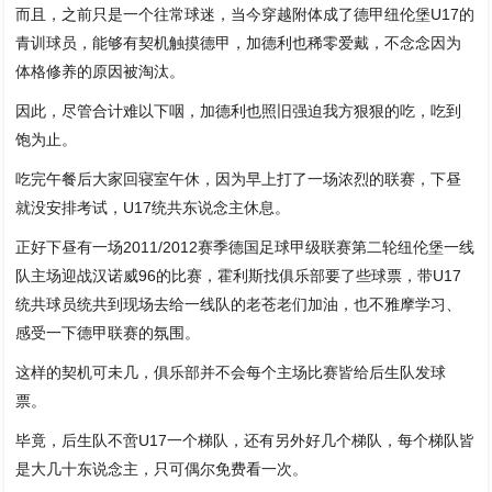
而且，之前只是一个往常球迷，当今穿越附体成了德甲纽伦堡U17的
青训球员，能够有契机触摸德甲，加德利也稀零爱戴，不念念因为
体格修养的原因被淘汰。
因此，尽管合计难以下咽，加德利也照旧强迫我方狠狠的吃，吃到
饱为止。
吃完午餐后大家回寝室午休，因为早上打了一场浓烈的联赛，下昼
就没安排考试，U17统共东说念主休息。
正好下昼有一场2011/2012赛季德国足球甲级联赛第二轮纽伦堡一线
队主场迎战汉诺威96的比赛，霍利斯找俱乐部要了些球票，带U17
统共球员统共到现场去给一线队的老苍老们加油，也不雅摩学习、
感受一下德甲联赛的氛围。
这样的契机可未几，俱乐部并不会每个主场比赛皆给后生队发球
票。
毕竟，后生队不啻U17一个梯队，还有另外好几个梯队，每个梯队皆
是大几十东说念主，只可偶尔免费看一次。