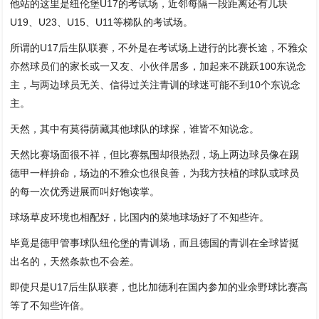
他站的这里是纽伦堡U17的考试场，近邻每隔一段距离还有几块
U19、U23、U15、U11等梯队的考试场。
所谓的U17后生队联赛，不外是在考试场上进行的比赛长途，不雅众
亦然球员们的家长或一又友、小伙伴居多，加起来不跳跃100东说念
主，与两边球员无关、信得过关注青训的球迷可能不到10个东说念
主。
天然，其中有莫得荫藏其他球队的球探，谁皆不知说念。
天然比赛场面很不祥，但比赛氛围却很热烈，场上两边球员像在踢
德甲一样拚命，场边的不雅众也很良善，为我方扶植的球队或球员
的每一次优秀进展而叫好饱读掌。
球场草皮环境也相配好，比国内的菜地球场好了不知些许。
毕竟是德甲管事球队纽伦堡的青训场，而且德国的青训在全球皆挺
出名的，天然条款也不会差。
即使只是U17后生队联赛，也比加德利在国内参加的业余野球比赛高
等了不知些许倍。