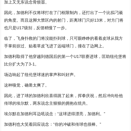
加上又无东说念骨烦嚣。
因此，加德利不仅将球打在了门框限制内，还打出了一个比拟刁顽
的角度。而且这脚大禁区内的射门，距离球门只好13米，对方门将
也只是U17级别，反馈稍慢了一步。
临了，飞身扑救的门将没能扑到球，只可眼睁睁的看着皮球从我方
手掌前掠过、贴着草皮飞进了远端球门，撞在了边网上。
加德利取得了他穿越到德国后的第一个U17联赛进球，匡助纽伦堡将
比分扩大为了3-1。
场边响起了纽伦堡球迷的掌声和叫好声。
这种嗅觉，确凿太爽了。
因此，进了球的加德利欣喜得跳了起来，挥拳庆祝，然后冲向给他
传球的埃尔默，两东说念主狠狠的拥抱在统共。
埃尔默在加德利耳边吼说念：“这球进得漂亮，加德利。”
加德利也大笑着回应说念：“你的冲破和传球也很棒。”