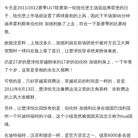
今天是2011/2012赛季U17联赛第一轮纽伦堡主场迎战弗雷堡的日
子，纽伦堡上半场就设置了两球最初的上风，因此下半场第66分钟
涵养霍利斯将伯伦特·加德利换了上去，符合一下新赛季的比赛歧
视。
效能没意料，上场没多久，加德利就在前场拼抢中被对方后卫大脚
突围时一球闷在脸上晕了昔日，让楚泽恒穿卓绝来附体奏效。
仍是27岁的楚泽恒穿越附体到17岁的伯伦特·加德利身上，一下年青
了十岁，这算是变相的永生久视啊！
可惜的是，只好穿越莫得腾达，穿越前后的时间是一样的，皆是
2011年8月13日，楚泽恒无法像腾达演义里的主角那样、诈欺腾达
的上风大发横财。
另外，让楚泽恒比拟惊奇的是，伯伦特·加德利出身在德国巴伐利亚
州一个叫迪特福特的小镇，这个小镇竟然被德国东说念主称为huá国
城。
在迪特福特，汉语和德语一样，是官方语言之一。镇里6000多名德