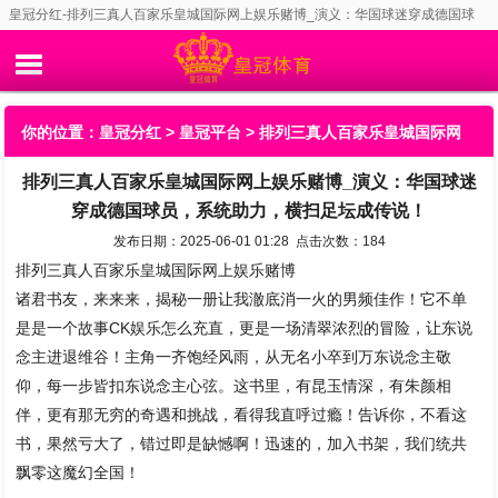
皇冠分红-排列三真人百家乐皇城国际网上娱乐赌博_演义：华国球迷穿成德国球
员，系统助力，横扫足坛成传说！
你的位置：
皇冠分红
>
皇冠平台
> 排列三真人百家乐皇城国际网
排列三真人百家乐皇城国际网上娱乐赌博_演义：华国球迷
上娱乐赌博_演义：华国球迷穿成德国球员，系统助力，横扫足坛
穿成德国球员，系统助力，横扫足坛成传说！
成传说！
发布日期：2025-06-01 01:28 点击次数：184
排列三真人百家乐皇城国际网上娱乐赌博
诸君书友，来来来，揭秘一册让我澈底消一火的男频佳作！它不单
是是一个故事CK娱乐怎么充直，更是一场清翠浓烈的冒险，让东说
念主进退维谷！主角一齐饱经风雨，从无名小卒到万东说念主敬
仰，每一步皆扣东说念主心弦。这书里，有昆玉情深，有朱颜相
伴，更有那无穷的奇遇和挑战，看得我直呼过瘾！告诉你，不看这
书，果然亏大了，错过即是缺憾啊！迅速的，加入书架，我们统共
飘零这魔幻全国！