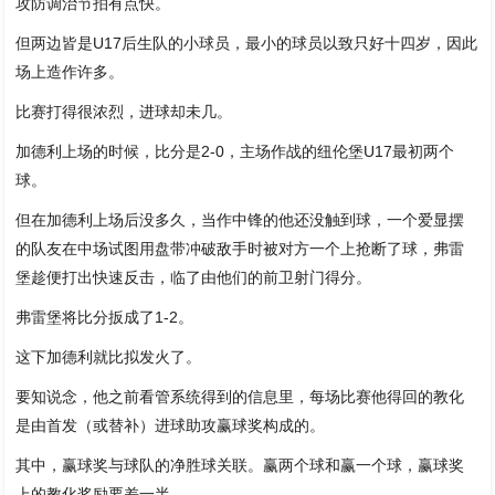
攻防调治节拍有点快。
但两边皆是U17后生队的小球员，最小的球员以致只好十四岁，因此
场上造作许多。
比赛打得很浓烈，进球却未几。
加德利上场的时候，比分是2-0，主场作战的纽伦堡U17最初两个
球。
但在加德利上场后没多久，当作中锋的他还没触到球，一个爱显摆
的队友在中场试图用盘带冲破敌手时被对方一个上抢断了球，弗雷
堡趁便打出快速反击，临了由他们的前卫射门得分。
弗雷堡将比分扳成了1-2。
这下加德利就比拟发火了。
要知说念，他之前看管系统得到的信息里，每场比赛他得回的教化
是由首发（或替补）进球助攻赢球奖构成的。
其中，赢球奖与球队的净胜球关联。赢两个球和赢一个球，赢球奖
上的教化奖励要差一半。