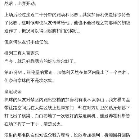
然后，比赛开动。
上场后经过接近二十分钟的跑动和比赛，其实加德利仍是徐徐符合
了比赛，这时候即使队友传球给他，他也不会出现之前那样的初级
造作了，概况可以得回起脚扣门的契机。
但奈何队友们不信任他。
排列三真人百家乐
当今，就只好靠我方的好友埃尔默了。
第87分钟，纽伦堡的紧迫，加德利天然在禁区内跑出了一个空档，
但奈何拿球的不是埃尔默。
皇冠现金
抓球的队友对禁区内跑出空档的加德利有眼不识泰山，我方横向盘
带让路空间后在大禁区线上起脚扣门，却在对方后卫的贴身烦嚣下
打飞出了横梁，白白蓦地了一次较好的紧迫契机，连涵养霍利斯皆
在场下挥了一下手，清楚发火。
浪射的那名队友也知说念我方理亏，没敢看加德利，折腰回身回防