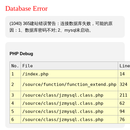
Database Error
(1040) 365建站错误警告：连接数据库失败，可能的原
因：1、数据库密码不对; 2、mysql未启动。
PHP Debug
No.
File
Line
1
/index.php
14
2
/source/function/function_extend.php
324
3
/source/class/jzmysql.class.php
211
4
/source/class/jzmysql.class.php
62
5
/source/class/jzmysql.class.php
94
6
/source/class/jzmysql.class.php
76