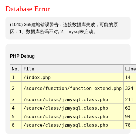
Database Error
(1040) 365建站错误警告：连接数据库失败，可能的原
因：1、数据库密码不对; 2、mysql未启动。
PHP Debug
No.
File
Line
1
/index.php
14
2
/source/function/function_extend.php
324
3
/source/class/jzmysql.class.php
211
4
/source/class/jzmysql.class.php
62
5
/source/class/jzmysql.class.php
94
6
/source/class/jzmysql.class.php
76