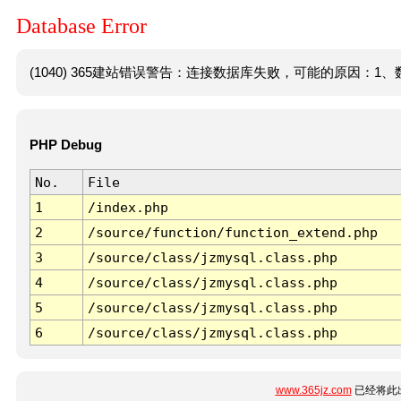
Database Error
(1040) 365建站错误警告：连接数据库失败，可能的原因：1、数
PHP Debug
No.
File
1
/index.php
2
/source/function/function_extend.php
3
/source/class/jzmysql.class.php
4
/source/class/jzmysql.class.php
5
/source/class/jzmysql.class.php
6
/source/class/jzmysql.class.php
www.365jz.com
已经将此