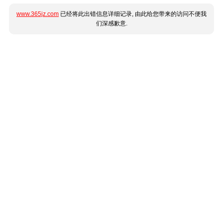
www.365jz.com
已经将此出错信息详细记录, 由此给您带来的访问不便我
们深感歉意.