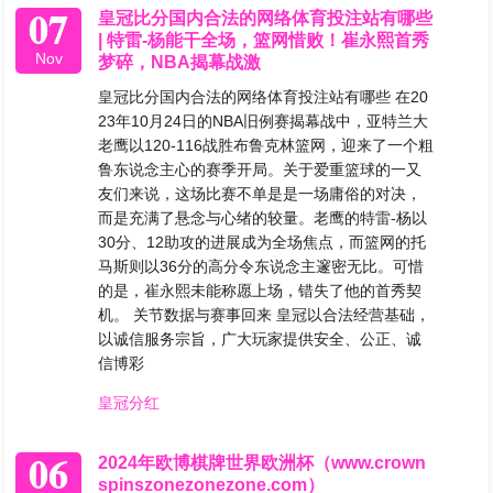
07
皇冠比分国内合法的网络体育投注站有哪些
| 特雷-杨能干全场，篮网惜败！崔永熙首秀
Nov
梦碎，NBA揭幕战激
皇冠比分国内合法的网络体育投注站有哪些 在20
23年10月24日的NBA旧例赛揭幕战中，亚特兰大
老鹰以120-116战胜布鲁克林篮网，迎来了一个粗
鲁东说念主心的赛季开局。关于爱重篮球的一又
友们来说，这场比赛不单是是一场庸俗的对决，
而是充满了悬念与心绪的较量。老鹰的特雷-杨以
30分、12助攻的进展成为全场焦点，而篮网的托
马斯则以36分的高分令东说念主邃密无比。可惜
的是，崔永熙未能称愿上场，错失了他的首秀契
机。 关节数据与赛事回来 皇冠以合法经营基础，
以诚信服务宗旨，广大玩家提供安全、公正、诚
信博彩
皇冠分红
06
2024年欧博棋牌世界欧洲杯（www.crown
spinszonezonezone.com）