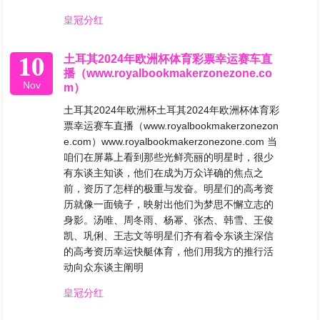
皇冠分红
10
土耳其2024年欧洲杯体育彩票幸运赛车直
播（www.royalbookmakerzonezone.co
Nov
m）
土耳其2024年欧洲杯土耳其2024年欧洲杯体育彩
票幸运赛车直播（www.royalbookmakerzonezon
e.com）www.royalbookmakerzonezone.com 当
咱们在屏幕上看到那些光鲜亮丽的明星时，很少
有东谈主知谈，他们在成为万众详确的焦点之
前，资历了怎样的极重与发奋。明星们的高考资
历就像一面镜子，映射出他们为梦思不懈立志的
身影。汤唯、周冬雨、杨幂、张杰、韩雪、王俊
凯、巩俐、王志文等明星们齐有着令东谈主深信
的高考资历幸运快艇体育，他们用我方的推行活
动向众东谈主阐明
皇冠分红