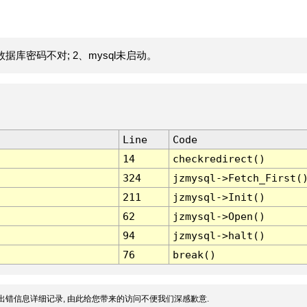
据库密码不对; 2、mysql未启动。
Line
Code
14
checkredirect()
324
jzmysql->Fetch_First(
211
jzmysql->Init()
62
jzmysql->Open()
94
jzmysql->halt()
76
break()
出错信息详细记录, 由此给您带来的访问不便我们深感歉意.